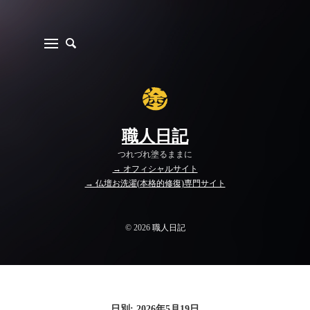
職人日記
つれづれ塗るままに
→ オフィシャルサイト
→ 仏壇お洗濯(本格的修復)専門サイト
© 2026
職人日記
日別: 2026年5月19日