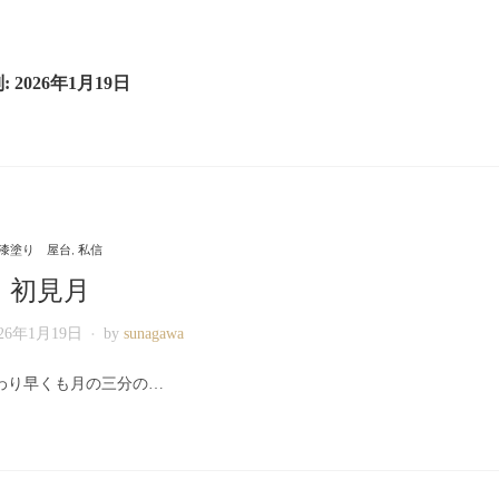
: 2026年1月19日
漆塗り 屋台
,
私信
初見月
026年1月19日
by
sunagawa
わり早くも月の三分の…