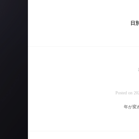
日別
Posted on
2
年が変