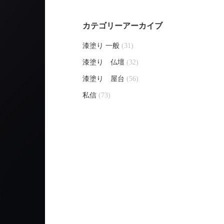
カテゴリーアーカイブ
漆塗り 一般
(31)
漆塗り 仏壇
(32)
漆塗り 屋台
(56)
私信
(73)